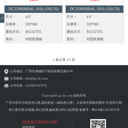
DC32960M046_1010_0X(CN)
DC32960M046_1010_0X(CN)
尺寸：
4.6"
尺寸：
4.6"
分辨率：
320*960
分辨率：
320*960
通讯方式：
RS232/TTL
通讯方式：
RS232/TTL
系列：
M型医用级
系列：
M型医用级
2 条记录 1/1 页
公司地址：广州市增城区宁西街新耀北路56号
公司邮箱：hmi@gz-dc.com
公司传真：(020)82187676
Copyright© gz-dc.com 版权所有
广州大彩专注组态串口屏,国内首创《虚拟串口屏》,大彩屏无需购买硬件!主营串口屏,
串口显示屏,86面板,串口彩屏,触摸屏,HMI人机界面 备案号：
粤ICP备13014835号
(020)82186683-601
销售热线