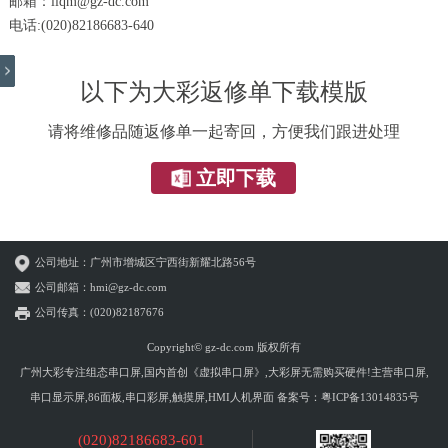
邮箱：liqm@gz-dc.com
电话:(020)82186683-640
以下为大彩返修单下载模版
请将维修品随返修单一起寄回，方便我们跟进处理
立即下载
公司地址：广州市增城区宁西街新耀北路56号
公司邮箱：hmi@gz-dc.com
公司传真：(020)82187676
Copyright© gz-dc.com 版权所有
广州大彩专注组态串口屏,国内首创《虚拟串口屏》,大彩屏无需购买硬件!主营串口屏,
串口显示屏,86面板,串口彩屏,触摸屏,HMI人机界面 备案号：
粤ICP备13014835号
(020)82186683-601