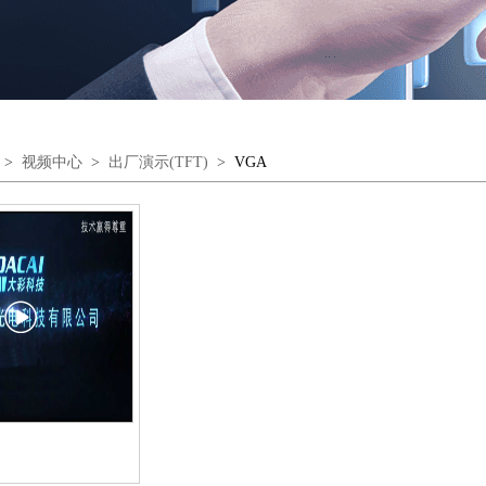
>
视频中心
>
出厂演示(TFT)
>
VGA