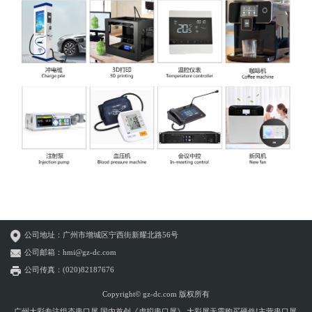
公司地址：广州市增城区宁西街新耀北路56号
公司邮箱：hmi@gz-dc.com
公司传真：(020)82187676
Copyright© gz-dc.com 版权所有
广州大彩专注组态串口屏,国内首创《虚拟串口屏》,大彩屏无需购买硬件!主营串口屏,