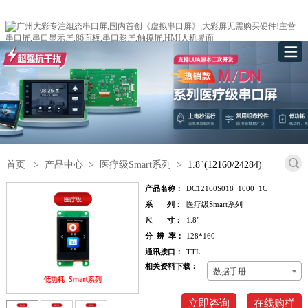
首页
>
产品中心
>
医疗级Smart系列
>
1.8"(12160/24284)
产品名称：
DC12160S018_1000_1C
系 列：
医疗级Smart系列
尺 寸：
1.8"
分 辨 率：
128*160
通讯接口：
TTL
相关资料下载：
数据手册
立即咨询
在线购样