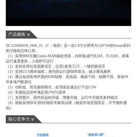
产品规格
DC12160S018_1000_1C
（C：电容）
是一款1.8寸分辨率为128*160的Smart系列
医疗级组态串口屏。
（1）采用96M主频Cortex-M3内核处理器，内部集成PSRAM、FLASH，屏幕
运行速度更快，上电即可运行
（2）支持全球任意国家语言，仅需1套美工UI，一键切换语言
（3）支持LUA脚本编程，屏内部运行逻辑和算法，减少通讯频率
（4）通过临床医用所需的EMI辐射、高低温、微波干扰、线圈干扰、群脉冲
等多项严酷测试
（5）功耗低。背光最暗模式，处理器全速运行下仅0.2W
（6）常规组态控件满足用户95%需求
（7）支持图片、固件的远程升级、增量升级、运行中升级等多种模式
（8）面板采用BOE/群创/翰彩等兼容品牌（根据市场货源而定，不予额外通
知）
核心竞争力