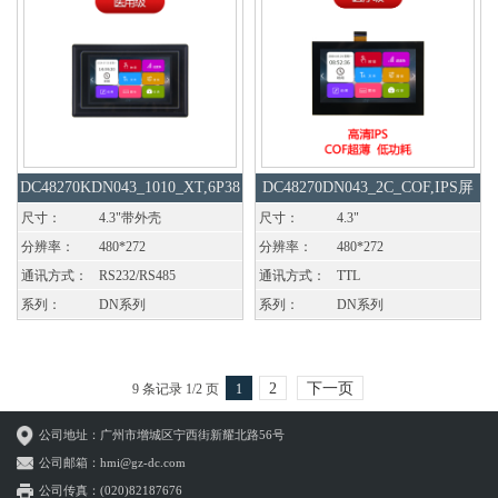
DC48270KDN043_1010_XT,6P38
DC48270DN043_2C_COF,IPS屏
立式
尺寸：
4.3"带外壳
尺寸：
4.3"
分辨率：
480*272
分辨率：
480*272
通讯方式：
RS232/RS485
通讯方式：
TTL
系列：
DN系列
系列：
DN系列
2
下一页
9 条记录 1/2 页
1
公司地址：广州市增城区宁西街新耀北路56号
公司邮箱：hmi@gz-dc.com
公司传真：(020)82187676