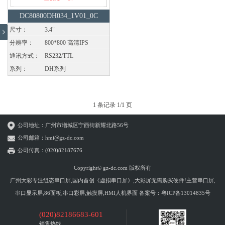
DC80800DH034_1V01_0C
尺寸：
3.4"
分辨率：
800*800 高清IPS
通讯方式：
RS232/TTL
系列：
DH系列
1 条记录 1/1 页
公司地址：广州市增城区宁西街新耀北路56号
公司邮箱：hmi@gz-dc.com
公司传真：(020)82187676
Copyright© gz-dc.com 版权所有
广州大彩专注组态串口屏,国内首创《虚拟串口屏》,大彩屏无需购买硬件!主营串口屏,
串口显示屏,86面板,串口彩屏,触摸屏,HMI人机界面 备案号：
粤ICP备13014835号
(020)82186683-601
销售热线