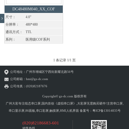
DC48480M040_XX_COF
尺寸：
4.0"
分辨率：
480*480
通讯方式：
TTL
系列：
医用级COF系列
1 条记录 1/1 页
公司地址：广州市增城区宁西街新耀北路56号
公司邮箱：hmi@gz-dc.com
公司传真：(020)82187676
Copyright© gz-dc.com 版权所有
广州大彩专注组态串口屏,国内首创《虚拟串口屏》,大彩屏无需购买硬件!主营串口屏,
串口显示屏,86面板,串口彩屏,触摸屏,HMI人机界面 备案号：
粤ICP备13014835号
(020)82186683-601
销售热线