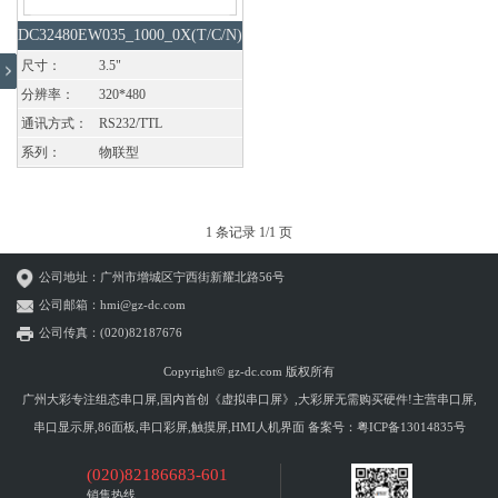
DC32480EW035_1000_0X(T/C/N)
尺寸：
3.5"
分辨率：
320*480
通讯方式：
RS232/TTL
系列：
物联型
1 条记录 1/1 页
公司地址：广州市增城区宁西街新耀北路56号
公司邮箱：hmi@gz-dc.com
公司传真：(020)82187676
Copyright© gz-dc.com 版权所有
广州大彩专注组态串口屏,国内首创《虚拟串口屏》,大彩屏无需购买硬件!主营串口屏,
串口显示屏,86面板,串口彩屏,触摸屏,HMI人机界面 备案号：
粤ICP备13014835号
(020)82186683-601
销售热线