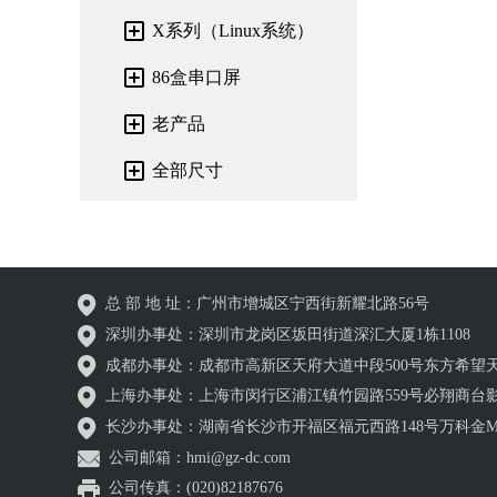
X系列（Linux系统）
86盒串口屏
老产品
全部尺寸
总 部 地 址：广州市增城区宁西街新耀北路56号
深圳办事处：深圳市龙岗区坂田街道深汇大厦1栋1108
成都办事处：成都市高新区天府大道中段500号东方希望天祥
上海办事处：上海市闵行区浦江镇竹园路559号必翔商台影
长沙办事处：湖南省长沙市开福区福元西路148号万科金MAL
公司邮箱：hmi@gz-dc.com
公司传真：(020)82187676