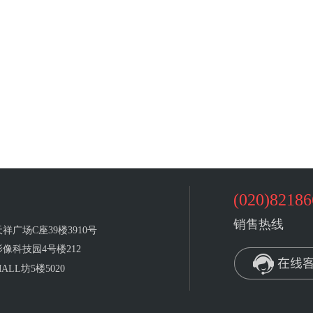
(020)82186
销售热线
广场C座39楼3910号
像科技园4号楼212
L坊5楼5020