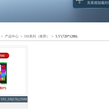
>
产品中心
>
DH系列（推荐）
>
5.5"(720*1280)
1V01_0X(CN),256M