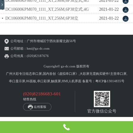
式,4G,IPS屏 datasheet_V1.1.pdf
DC80480KPM070_1111_XT,256M,6P38立式,4G
2021-01-22
datasheet_V1.1.pdf
DC10600KPM070_1111_XT,256M,6P38立式,4G
2021-01-22
datasheet_V1.1.pdf
DC10600KPM070_1111_XT,256M,6P38立
2021-01-22
式,4G,IPS屏 datasheet_V1.1.pdf
公司地址：广州市增城区宁西街新耀北路56号
公司邮箱：hmi@gz-dc.com
公司传真：(020)82187676
Copyright© gz-dc.com 版权所有
广州大彩专注组态串口屏,国内首创《虚拟串口屏》,大彩屏无需购买硬件!主营串口屏,
串口显示屏,86面板,串口彩屏,触摸屏,HMI人机界面 备案号：
粤ICP备13014835号
(020)82186683-601
销售热线
官方微信公众号