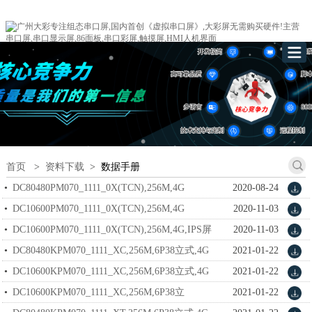
首页
>
资料下载
>
数据手册
DC80480PM070_1111_0X(TCN),256M,4G
2020-08-24
DATASHEET_V1.2.PDF
DC10600PM070_1111_0X(TCN),256M,4G
2020-11-03
DATASHEET_V1.2.PDF
DC10600PM070_1111_0X(TCN),256M,4G,IPS屏
2020-11-03
DATASHEET_V1.2.PDF
DC80480KPM070_1111_XC,256M,6P38立式,4G
2021-01-22
datasheet_V1.1.pdf
DC10600KPM070_1111_XC,256M,6P38立式,4G
2021-01-22
datasheet_V1.1.pdf
DC10600KPM070_1111_XC,256M,6P38立
2021-01-22