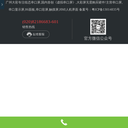
广州大彩专注组态串口屏,国内首创《虚拟串口屏》,大彩屏无需购买硬件!主营串口屏,
串口显示屏,86面板,串口彩屏,触摸屏,HMI人机界面 备案号：
粤ICP备13014835号
(020)82186683-601
销售热线
官方微信公众号