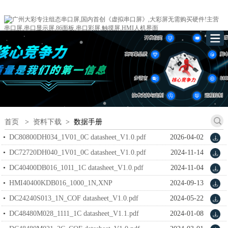
首页
>
资料下载
>
数据手册
DC80800DH034_1V01_0C datasheet_V1.0.pdf
2026-04-02
DC72720DH040_1V01_0C datasheet_V1.0.pdf
2024-11-14
DC40400DB016_1011_1C datasheet_V1.0.pdf
2024-11-04
HMI40400KDB016_1000_1N,XNP
2024-09-13
datasheet_V1.0.pdf
DC24240S013_1N_COF datasheet_V1.0.pdf
2024-05-22
DC48480M028_1111_1C datasheet_V1.1.pdf
2024-01-08