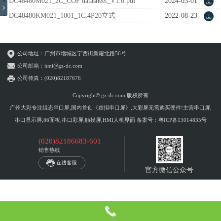
DC48480M021_2C_COF datasheet_V1.0.pdf
2024-03-01
DC48480KM021_1001_1C,4P20立式
2022-08-23
datasheet_V1.0.pdf
公司地址：广州市增城区宁西街新耀北路56号
公司邮箱：hmi@gz-dc.com
公司传真：(020)82187676
Copyright© gz-dc.com 版权所有
广州大彩专注组态串口屏,国内首创《虚拟串口屏》,大彩屏无需购买硬件!主营串口屏,
串口显示屏,86面板,串口彩屏,触摸屏,HMI人机界面 备案号：
粤ICP备13014835号
(020)82186683-601
销售热线
官方微信公众号