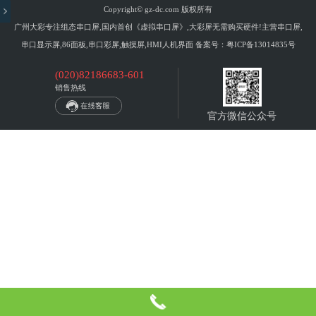
Copyright© gz-dc.com 版权所有
广州大彩专注组态串口屏,国内首创《虚拟串口屏》,大彩屏无需购买硬件!主营串口屏,
串口显示屏,86面板,串口彩屏,触摸屏,HMI人机界面 备案号：
粤ICP备13014835号
(020)82186683-601
销售热线
官方微信公众号