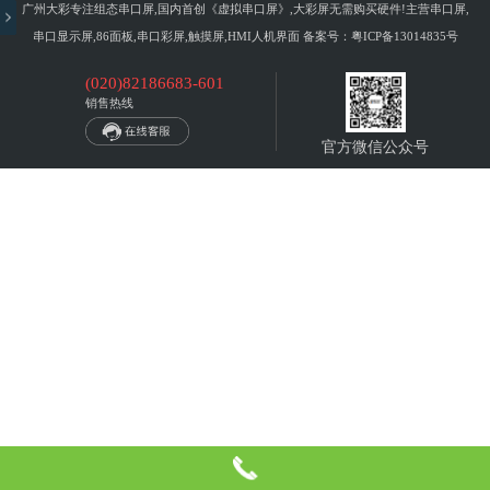
广州大彩专注组态串口屏,国内首创《虚拟串口屏》,大彩屏无需购买硬件!主营串口屏,
串口显示屏,86面板,串口彩屏,触摸屏,HMI人机界面 备案号：
粤ICP备13014835号
(020)82186683-601
销售热线
官方微信公众号