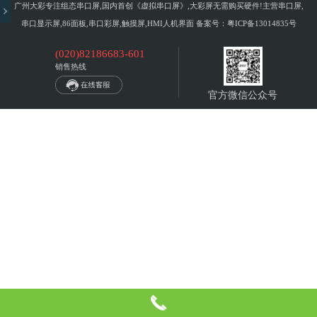
广州大彩专注组态串口屏,国内首创《虚拟串口屏》,大彩屏无需购买硬件!主营串口屏,
串口显示屏,86面板,串口彩屏,触摸屏,HMI人机界面 备案号：
粤ICP备13014835号
(020)82186683-601
销售热线
官方微信公众号