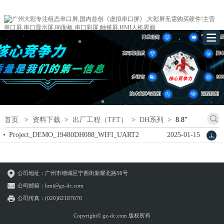
首页
>
资料下载
>
出厂工程（TFT）
>
DH系列
>
8.8"
Project_DEMO_19480DH088_WIFI_UART2
2025-01-15
公司地址：广州市增城区宁西街新耀北路56号
公司邮箱：hmi@gz-dc.com
公司传真：(020)82187676
Copyright© gz-dc.com 版权所有