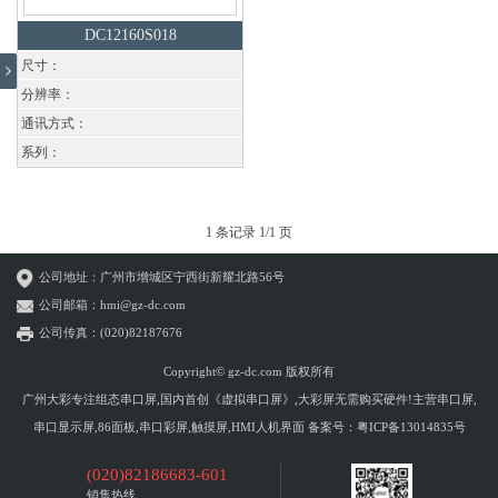
DC12160S018
尺寸：
分辨率：
通讯方式：
系列：
1 条记录 1/1 页
公司地址：广州市增城区宁西街新耀北路56号
公司邮箱：hmi@gz-dc.com
公司传真：(020)82187676
Copyright© gz-dc.com 版权所有
广州大彩专注组态串口屏,国内首创《虚拟串口屏》,大彩屏无需购买硬件!主营串口屏,
串口显示屏,86面板,串口彩屏,触摸屏,HMI人机界面 备案号：
粤ICP备13014835号
(020)82186683-601
销售热线